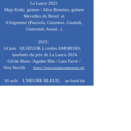
La Lance 2025
Maja Krakj guitare / Alice Brandao, guitare
Meveilles du Bresil et
d'Argentine
(Piazzola, Ginastera. Gnattali,
Gismondi, Assad...)
2025:
14 juin
QUATUOR à cordes AMOROSO,
lauréates du prix de La Lance 2024.
Cécile Blanc /Agathe Blin / Lara Favre /
Vera Stockli
https://www.quatuoramoroso.ch/
L'HEURE BLEUE,
30 août
au bord du
lac
Mich Gerber, /Andy Poupato
12 septembre QUATUOR SEDNA dans le
cloître,
4 voix pour un moment exceptionnel
​ Hamah Marandin & Sarah Nardon