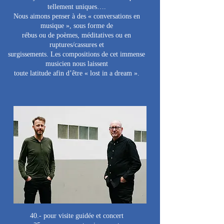
tellement uniques….
Nous aimons penser à des « conversations en
musique », sous forme de
rébus ou de poèmes, méditatives ou en
ruptures/cassures et
surgissements. Les compositions de cet immense
musicien nous laissent
toute latitude afin d’être « lost in a dream ».
40.- pour visite guidée et concert